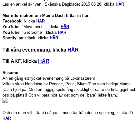
Läs en artikel skriven i Skånska Dagbladet 2015 03 28, klicka
HÄR
Mer information om Mama Dash hittar ni här:
Facebook:
Klicka
HÄR
YouTube:
"Movements", klicka
HÄR
YouTube
: "Get Some", klicka
HÄR
Spotify:
artistlänk, klicka
HÄR
Till våra evenemang, klicka
HÄR
Till ÄKF, klicka
HÄR
Resumé
Än en gång ett lyckat evenemang på Lokmästaren!
Vilken skön blandning av Reggae, Peps, Blues/Pop som härliga Mama
Dash bjöd på. Med en ruggig spel/sång skicklighet satte de hela giget och
oss på plats!! Och vi bara njöt av det som de "bara" lekte fram...
Och om man vill titta på några filmsnuttar från denna spelning, klicka då
HÄR