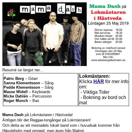
Resumé se längst ner...
Lokmästaren:
Patric Berg
– Gitarr
Klicka
HÄR
för mer info
Sanna Klementsson
– Sång
om:
Pedde Klementsson
– Sång
Masse Widell
– Keyboards
- Viktiga Tider
Micke Dahlén
– Percussion
- Bokning av bord och
Roger Munch
– Bas
mat
Mama Dash
på Lokmästaren i Hästveda!
Äntligen blir det Reggae-tongångar på Lokmästaren!
Och detta av ett mestadels lokalt band som i huvudsak kommer från
Hässleholm med omnejd, men även från Malmö