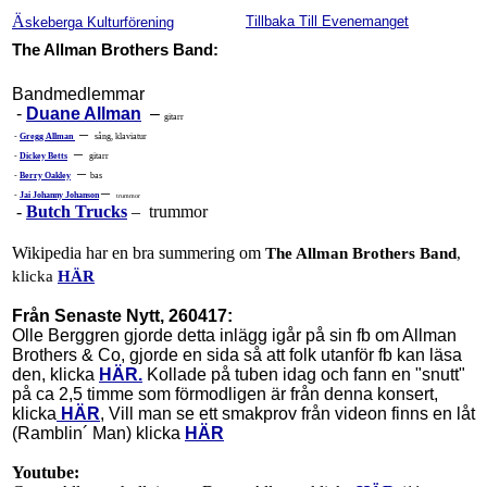
Ä
Tillbaka Till Evenemanget
skeberga Kulturförening
The Allman Brothers Band:
Bandmedlemmar
-
Duane Allman
–
gitarr
–
-
Gregg Allman
sång, klaviatur
–
-
Dickey Betts
gitarr
–
-
Berry Oakley
bas
–
-
Jai Johanny Johanson
trummor
-
Butch Trucks
–
trummor
Wikipedia har en bra summering om
The Allman Brothers Band
,
klicka
HÄR
Från Senaste Nytt, 260417:
Olle Berggren gjorde detta inlägg igår på sin fb om Allman
Brothers & Co, gjorde en sida så att folk utanför fb kan läsa
den, klicka
HÄR.
Kollade på tuben idag och fann en "snutt"
på ca 2,5 timme som förmodligen är från denna konsert,
klicka
HÄR
, Vill man se ett smakprov från videon finns en låt
(Ramblin´ Man) klicka
HÄR
Youtube: