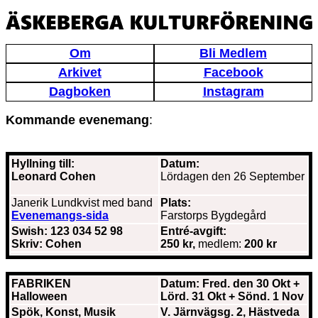
Om
Bli Medlem
Arkivet
Facebook
Dagboken
Instagram
Kommande evenemang
:
Hyllning till:
Datum:
Leonard Cohen
Lördagen den 26 September
Janerik Lundkvist med band
Plats:
Evenemangs-sida
Farstorps Bygdegård
Swish: 123 034 52 98
Entré-avgift:
Skriv: Cohen
250 kr,
medlem:
200 kr
FABRIKEN
Datum: Fred. den 30 Okt +
Halloween
Lörd. 31 Okt + Sönd. 1 Nov
Spök, Konst, Musik
V. Järnvägsg. 2, Hästveda