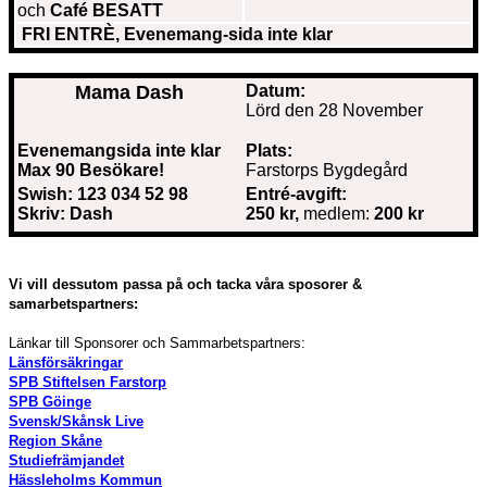
och
Café BESATT
FRI ENTRÈ, Evenemang-sida inte klar
Mama Dash
Datum:
Lörd den 28 November
Evenemangsida inte klar
Plats:
Max 90 Besökare!
Farstorps Bygdegård
Swish: 123 034 52 98
Entré-avgift:
Skriv: Dash
250 kr,
medlem:
200 kr
Vi vill dessutom passa på och tacka våra sposorer &
samarbetspartners:
Länkar till Sponsorer och Sammarbetspartners:
Länsförsäkringar
SPB Stiftelsen Farstorp
SPB Göinge
Svensk/Skånsk Live
Region Skåne
Studiefrämjandet
Hässleholms Kommun